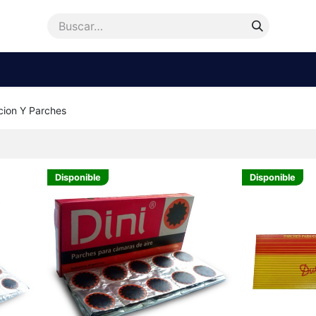
enda
Accesorios
Repuestos
Bicicletas
Ayu
cion Y Parches
Disponible
Disponible