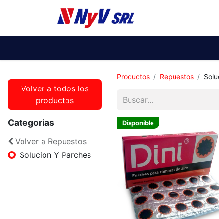
Ti
Productos
Repuestos
Solu
Volver a todos los
productos
Categorías
Disponible
Volver a Repuestos
Solucion Y Parches