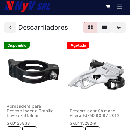
Descarriladores
Disponible
Agotado
Abrazadera para
Descarrilador a Tornillo
Descarrilador Shimano
Ltwoo - 31.8mm
Acera Fd-M390 9V 2012
SKU:
25838
SKU:
15282-9