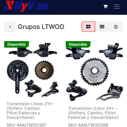
Grupos LTWOO
Disponible
Disponible
Transmision Ltwoo 21V-
(Shifers. Cambio.
Transmision Ltwoo 24V -
Piñon,Palancas y
(Shifters, Cambio, Piñon,
Descarrilador)
Palancas y Descarrilador)
SKU:
AAALTWOO3X7
SKU:
AAALTWOO3X8