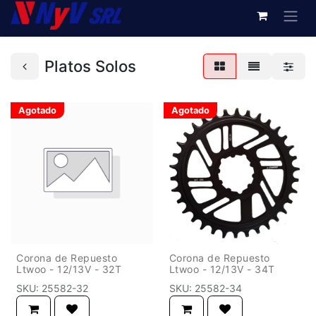
Platos Solos
Agotado
Agotado
Corona de Repuesto
Corona de Repuesto
Ltwoo - 12/13V - 32T
Ltwoo - 12/13V - 34T
SKU:
25582-32
SKU:
25582-34