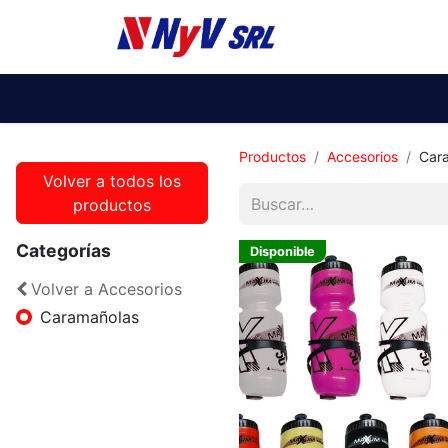
Ti
Productos
Accesorios
Car
Volver a todos los
productos
Categorías
Disponible
Volver a Accesorios
Caramañolas