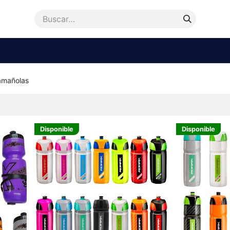
enda
Accesorios
Repuestos
Bicicletas
Ayu
amañolas
Disponible
Disponible