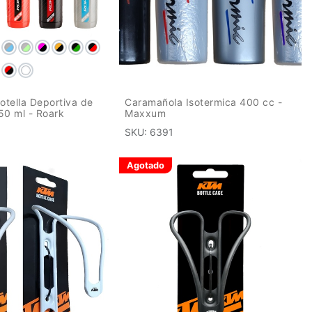
tella Deportiva de
Caramañola Isotermica 400 cc -
50 ml - Roark
Maxxum
SKU:
6391
Agotado