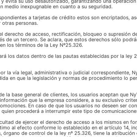
 y evita su uso desautorizado, garantizando una operación s
un medio inexpugnable en cuanto a su seguridad.
pondientes a tarjetas de crédito estos son encriptados, a
r otras personas.
r el derecho de acceso, rectificación, bloqueo o supresión 
vés de un tercero. Se aclara, que estos derechos sólo podrá
en los términos de la Ley Nº25.326.
ará los datos dentro de las pautas establecidas por la ley
r la vía legal, administrativa o judicial correspondiente, 
dida en que la legislación y normas de procedimiento lo pe
 de la base general de clientes, los usuarios aceptan que 
 información que la empresa considere, a su exclusivo crite
romociones. En caso de que los usuarios no deseen ser con
quien procederá a interrumpir este tipo de comunicaciones
facultad de ejercer el derecho de acceso a los mismos en for
timo al efecto conforme lo establecido en el artículo 14, in
 órgano de control de la ley nº 25.326, tiene la atribució