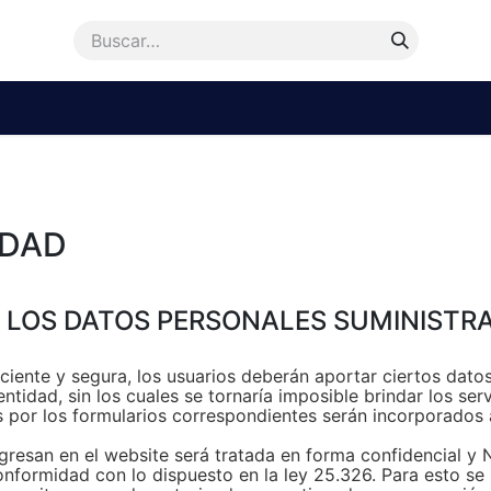
enda
Accesorios
Repuestos
Bicicletas
Ayu
IDAD
E LOS DATOS PERSONALES SUMINISTR
ciente y segura, los usuarios deberán aportar ciertos datos,
ntidad, sin los cuales se tornaría imposible brindar los ser
por los formularios correspondientes serán incorporados a
ngresan en el website será tratada en forma confidencial y
nformidad con lo dispuesto en la ley 25.326. Para esto se u