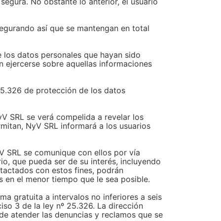
egura. No obstante lo anterior, el usuario
segurando así que se mantengan en total
de los datos personales que hayan sido
n ejercerse sobre aquellas informaciones
 25.326 de protección de los datos
NyV SRL se verá compelida a revelar los
rmitan, NyV SRL informará a los usuarios
NyV SRL se comunique con ellos por vía
rio, que pueda ser de su interés, incluyendo
tactados con estos fines, podrán
 en el menor tiempo que le sea posible.
ma gratuita a intervalos no inferiores a seis
ciso 3 de la ley nº 25.326. La dirección
n de atender las denuncias y reclamos que se