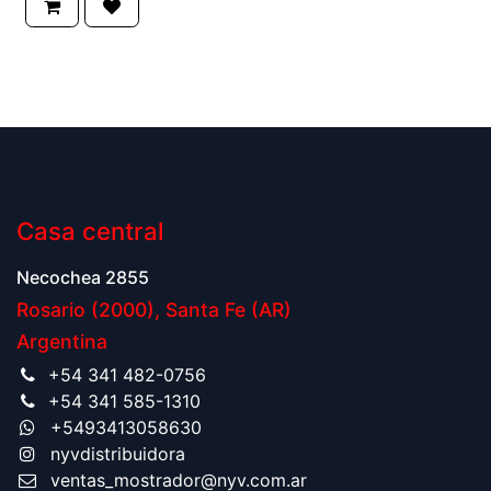
Casa central
Neco​chea 2855
Rosario (2000), Santa Fe (AR)
Argentina
+54 341 482-0756
+54 341 585-1310
+5493413058630
nyvdistribuidora​
ventas_mostrador@nyv.com.ar