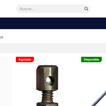
enda
Accesorios
Repuestos
Bicicletas
Ayu
os
Agotado
Disponible