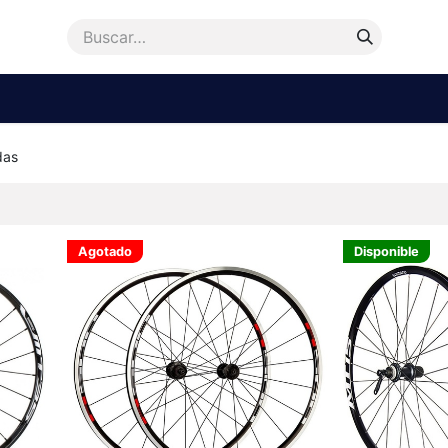
enda
Accesorios
Repuestos
Bicicletas
Ayu
das
Agotado
Disponible